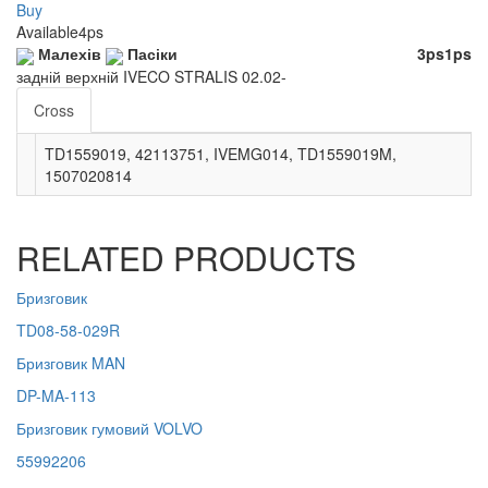
Buy
Available
4ps
Малехів
Пасіки
3ps
1ps
задній верхній IVECO STRALIS 02.02-
Cross
TD1559019, 42113751, IVEMG014, TD1559019M,
1507020814
RELATED PRODUCTS
Бризговик
TD08-58-029R
Бризговик MAN
DP-MA-113
Бризговик гумовий VOLVO
55992206