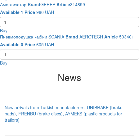
Амортизатор
Brand
GEREP
Article
314899
Available
1
Price
960
UAH
Buy
Пневмоподушка кабіни SCANIA
Brand
AEROTECH
Article
503401
Available
0
Price
605
UAH
Buy
News
New arrivals from Turkish manufacturers: UNIBRAKE (brake
pads), FRENBU (brake discs), AYMEKS (plastic products for
trailers)