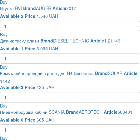
Buy
Втулка RVI
Brand
AUGER
Article
2017
Available
2
Price
1,546
UAH
Buy
Датчик тиску оливи
Brand
DIESEL TECHNIC
Article
1.21149
Available
1
Price
3,095
UAH
Buy
Комутаційні проводи з реле для H4 біксенона
Brand
SOLAR
Article
1442
Available
3
Price
135
UAH
Buy
Пневмоподушка кабіни SCANIA
Brand
AEROTECH
Article
503401
Available
0
Price
605
UAH
Buy