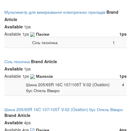
Мультиметр для вимірювання електричних приладів
Brand
Article
Available
1ps
Available
1ps
Пасіки
1ps
Сіль технічна
1
Сіль технічна
Brand
Article
Available
1ps
Available
1ps
Малехів
1ps
Шина 205/65R 16C 107/105T V-02 (Ovation)
4
бус Опель Віваро
Шина 205/65R 16C 107/105T V-02 (Ovation) бус Опель Віваро
Brand
Article
Available
4ps
Available
4ps
Пасіки
4ps