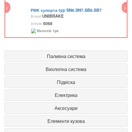
<
>
<
РМК супорта typ SN6.SN7.SB6.SB7
UNIBRAKE
Brand
5068
Article
Малехів
1ps
Паливна система
Вихлопна система
Підвіска
Електрика
Аксесуари
Елементи кузова