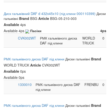
Диск гальмівний DAF d 432x45x10 (під клини 000110399)
Диски
гальмівні
Brand
BSG
Article
BSG-05-210-003
Available
4ps
Available
4ps
Пасіки
4ps
CVK002WT
РМК гальмівного диска
WORLD
0
DAF під клини
TRUCK
РМК гальмівного диска DAF під клини
Диски гальмівні
Brand
WORLD TRUCK
Article
CVK002WT
Available
0ps
Available
0ps
1330010
РМК гальмівного диска DAF
FRENBU
0
під клини
РМК гальмівного диска DAF під клини
Диски гальмівні
Brand