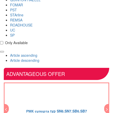
FOMAR
PST
STArline
REMSA
ROADHOUSE
UC
SP
Only Available
Article ascending
Article descending
ADVANTAGEOUS OFFER
<
>
<
РМК супорта typ SN6.SN7.SB6.SB7