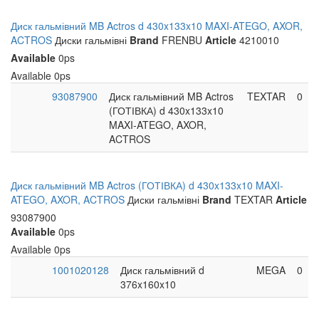
Диск гальмівний MB Actros d 430x133x10 MAXI-ATEGO, AXOR,
ACTROS
Диски гальмівні
Brand
FRENBU
Article
4210010
Available
0ps
Available
0ps
93087900
Диск гальмівний MB Actros
TEXTAR
0
(ГОТІВКА) d 430x133x10
MAXI-ATEGO, AXOR,
ACTROS
Диск гальмівний MB Actros (ГОТІВКА) d 430x133x10 MAXI-
ATEGO, AXOR, ACTROS
Диски гальмівні
Brand
TEXTAR
Article
93087900
Available
0ps
Available
0ps
1001020128
Диск гальмівний d
MEGA
0
376x160x10