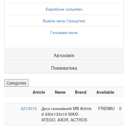
Барабани гальмівні
Важіль валу (трищітка)
Гальмівні вали
Автохімія
Пневматика
Categories
Article
Name
Brand
Available
4210010
Диск гальмівний MB Actros
FRENBU
0
d 430x133x10 MAXI-
ATEGO, AXOR, ACTROS