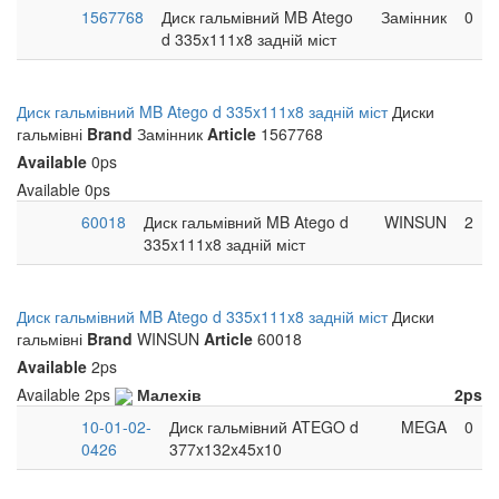
1567768
Диск гальмівний MB Atego
Замінник
0
d 335x111x8 задній міст
Диск гальмівний MB Atego d 335x111x8 задній міст
Диски
гальмівні
Brand
Замінник
Article
1567768
Available
0ps
Available
0ps
60018
Диск гальмівний MB Atego d
WINSUN
2
335x111x8 задній міст
Диск гальмівний MB Atego d 335x111x8 задній міст
Диски
гальмівні
Brand
WINSUN
Article
60018
Available
2ps
Available
2ps
Малехів
2ps
10-01-02-
Диск гальмівний ATEGO d
MEGA
0
0426
377x132x45x10