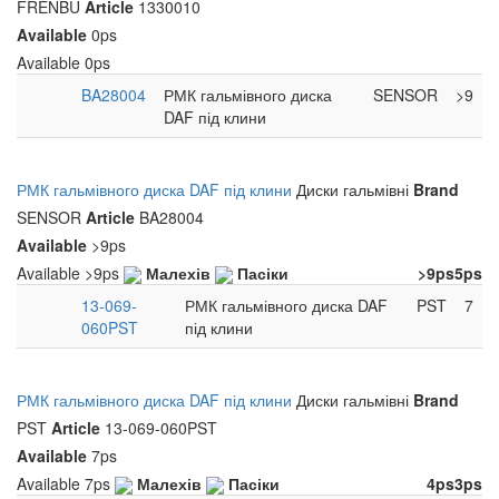
FRENBU
Article
1330010
Available
0ps
Available
0ps
BA28004
РМК гальмівного диска
SENSOR
>9
DAF під клини
РМК гальмівного диска DAF під клини
Диски гальмівні
Brand
SENSOR
Article
BA28004
Available
>9ps
Available
>9ps
Малехів
Пасіки
>9ps
5ps
13-069-
РМК гальмівного диска DAF
PST
7
060PST
під клини
РМК гальмівного диска DAF під клини
Диски гальмівні
Brand
PST
Article
13-069-060PST
Available
7ps
Available
7ps
Малехів
Пасіки
4ps
3ps