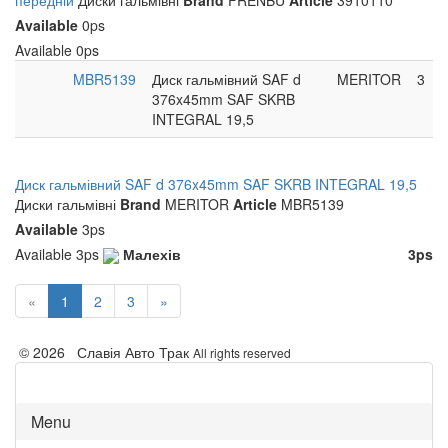
передній
Диски гальмівні
Brand
FRENBU
Article
3910110
Available
0ps
Available
0ps
MBR5139
Диск гальмівний SAF d
MERITOR
3
376x45mm SAF SKRB
INTEGRAL 19,5
Диск гальмівний SAF d 376x45mm SAF SKRB INTEGRAL 19,5
Диски гальмівні
Brand
MERITOR
Article
MBR5139
Available
3ps
Available
3ps
Малехів
3ps
«
1
2
3
»
© 2026 Славія Авто Трак
All rights reserved
Menu