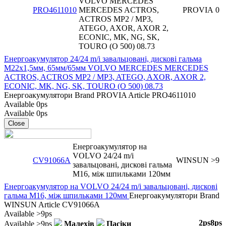
VOLVO MERCEDES
PRO4611010
MERCEDES ACTROS,
PROVIA
0
ACTROS MP2 / MP3,
ATEGO, AXOR, AXOR 2,
ECONIC, MK, NG, SK,
TOURO (O 500) 08.73
Енергоакумулятор 24/24 m/i завальцовані, дискові гальма
M22x1,5мм, 65мм/65мм VOLVO MERCEDES MERCEDES
ACTROS, ACTROS MP2 / MP3, ATEGO, AXOR, AXOR 2,
ECONIC, MK, NG, SK, TOURO (O 500) 08.73
Енергоакумулятори
Brand
PROVIA
Article
PRO4611010
Available
0ps
Available
0ps
Close
Енергоакумулятор на
VOLVO 24/24 m/i
CV91066A
WINSUN
>9
завальцовані, дискові гальма
M16, між шпильками 120мм
Енергоакумулятор на VOLVO 24/24 m/i завальцовані, дискові
гальма M16, між шпильками 120мм
Енергоакумулятори
Brand
WINSUN
Article
CV91066A
Available
>9ps
2ps
8ps
Available
>9ps
Малехів
Пасіки