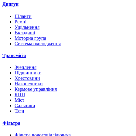
Двигун
Шланги
Ремні
Ущільнення
Вкладиші
Моторна група
Система охолодження
Трансмісія
Зчеплення
Підшипники
Хрестовини
Наконечники
Кермове управління
КПП
Міст
Сальники
Тяги
Фільтра
Фільтра вологовідділювача