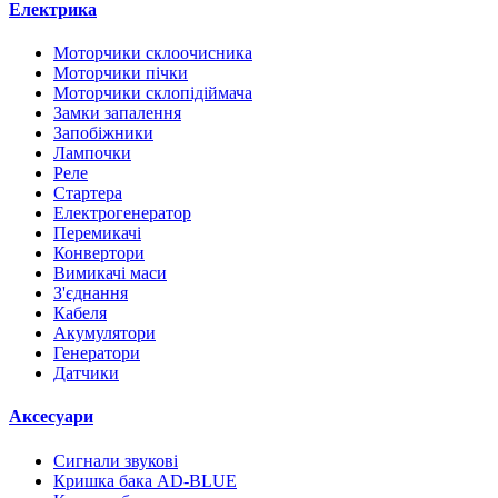
Електрика
Моторчики склоочисника
Моторчики пічки
Моторчики склопідіймача
Замки запалення
Запобіжники
Лампочки
Реле
Стартера
Електрогенератор
Перемикачі
Конвертори
Вимикачі маси
З'єднання
Кабеля
Акумулятори
Генератори
Датчики
Аксесуари
Сигнали звукові
Кришка бака AD-BLUE