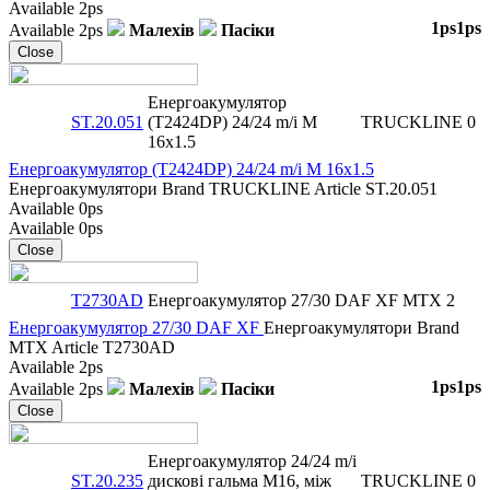
Available
2ps
1ps
1ps
Available
2ps
Малехів
Пасіки
Close
Енергоакумулятор
ST.20.051
(T2424DP) 24/24 m/i M
TRUCKLINE
0
16x1.5
Енергоакумулятор (T2424DP) 24/24 m/i M 16x1.5
Енергоакумулятори
Brand
TRUCKLINE
Article
ST.20.051
Available
0ps
Available
0ps
Close
T2730AD
Енергоакумулятор 27/30 DAF XF
MTX
2
Енергоакумулятор 27/30 DAF XF
Енергоакумулятори
Brand
MTX
Article
T2730AD
Available
2ps
1ps
1ps
Available
2ps
Малехів
Пасіки
Close
Енергоакумулятор 24/24 m/i
ST.20.235
дискові гальма M16, між
TRUCKLINE
0