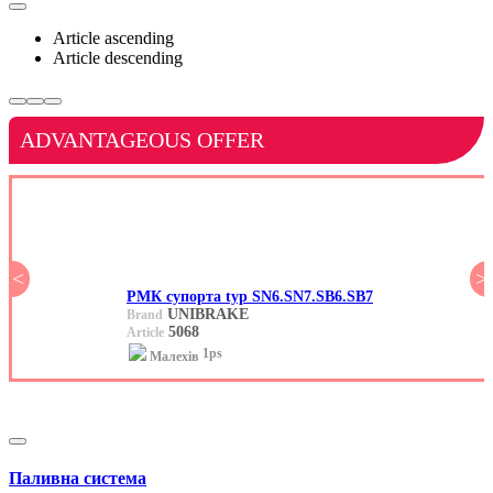
Article ascending
Article descending
ADVANTAGEOUS OFFER
<
>
РМК супорта typ SN6.SN7.SB6.SB7
UNIBRAKE
Brand
5068
Article
1ps
Малехів
Паливна система