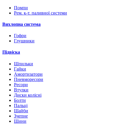
Помпи
Рем. к-т. паливної системи
Вихлопна система
Гофри
Глушники
Підвіска
Шпильки
Гайки
Амортизатори
Пневморесори
Ресори
Втулки
Диски колісні
Болти
Пальці
Шайби
Зчепне
Шини