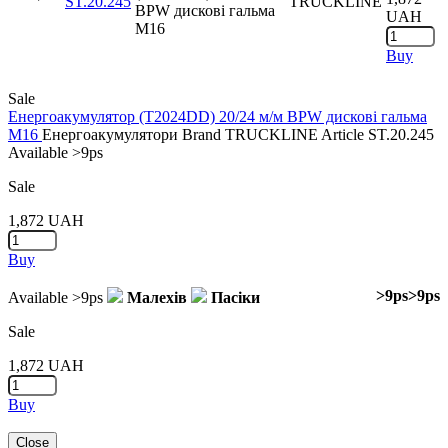
ST.20.245
TRUCKLINE
BPW дискові гальма
UAH
M16
Buy
Sale
Енергоакумулятор (T2024DD) 20/24 м/м BPW дискові гальма
M16
Енергоакумулятори
Brand
TRUCKLINE
Article
ST.20.245
Available
>9ps
Sale
1,872
UAH
Buy
>9ps
>9ps
Available
>9ps
Малехів
Пасіки
Sale
1,872
UAH
Buy
Close