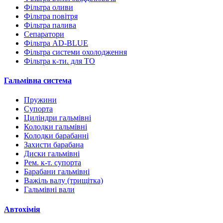
Фільтра оливи
Фільтра повітря
Фільтра палива
Сепаратори
Фільтра AD-BLUE
Фільтра системи охолодження
Фільтра к-ти. для ТО
Гальмівна система
Пружини
Супорта
Циліндри гальмівні
Колодки гальмівні
Колодки барабанні
Захисти барабана
Диски гальмівні
Рем. к-т. супорта
Барабани гальмівні
Важіль валу (трищітка)
Гальмівні вали
Автохімія