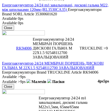
Енергоакумулятор 24/24 m/i завальцовані, дискові гальма M22,
між шпильками 120мм (RL3530CA35)
Енергоакумулятори
Brand
SORL
Article
35300601620
Available
0ps
Available
0ps
Close
Енергоакумулятор 24/24
МЕМБРАН ПОРШЕНЬ
RK94006
ДИСКОВІ ГАЛЬМА M
TRUCKLINE
>9
22X1.5 92548112700
ЗАВАЛЬЦОВАНИЙ
Енергоакумулятор 24/24 МЕМБРАН ПОРШЕНЬ ДИСКОВІ
ГАЛЬМА M 22X1.5 92548112700 ЗАВАЛЬЦОВАНИЙ
Енергоакумулятори
Brand
TRUCKLINE
Article
RK94006
Available
>9ps
4ps
5ps
Available
>9ps
Малехів
Пасіки
Close
Енергоакумулятор 24/24 m/i
завальцовані, дискові гальма
M22x1,5мм, 65мм/65мм