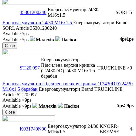
Енергоакумулятор 24/30
35301200240
SORL
5
M16x1.5
Енергоакумулятор 24/30 M16x1.5
Енергоакумулятори
Brand
SORL
Article
35301200240
Available
5ps
4ps
1ps
Available
5ps
Малехів
Пасіки
Close
Енергоакумулятор
Підсилена верхня кришка
ST.20.097
TRUCKLINE
>9
(T2430DD) 24/30 M16x1.5
барабан
Енергоакумулятор Підсилена верхня кришка (T2430DD) 24/30
M16x1.5 барабан
Енергоакумулятори
Brand
TRUCKLINE
Article
ST.20.097
Available
>9ps
5ps
>9ps
Available
>9ps
Малехів
Пасіки
Close
Енергоакумулятор 24/30
KNORR-
K031740N00
4
M16x1.5
BREMSE