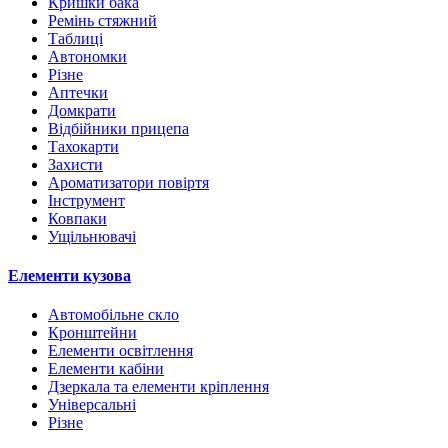
Кришки бака
Ремінь стяжний
Таблиці
Автономки
Різне
Аптечки
Домкрати
Відбійники прицепа
Тахокарти
Захисти
Ароматизатори повіртя
Інструмент
Ковпаки
Ущільнювачі
Елементи кузова
Автомобільне скло
Кронштейни
Елементи освітлення
Елементи кабіни
Дзеркала та елементи кріплення
Універсальні
Різне