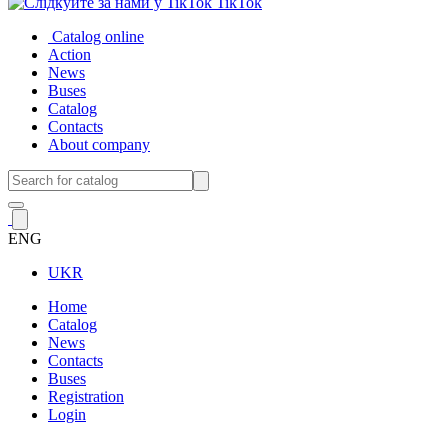
TikTok
Catalog online
Action
News
Buses
Catalog
Contacts
About company
ENG
UKR
Home
Catalog
News
Contacts
Buses
Registration
Login