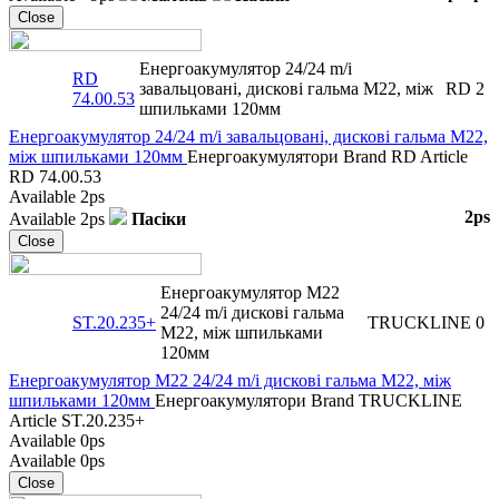
Close
Енергоакумулятор 24/24 m/i
RD
завальцовані, дискові гальма M22, між
RD
2
74.00.53
шпильками 120мм
Енергоакумулятор 24/24 m/i завальцовані, дискові гальма M22,
між шпильками 120мм
Енергоакумулятори
Brand
RD
Article
RD 74.00.53
Available
2ps
2ps
Available
2ps
Пасіки
Close
Енергоакумулятор M22
24/24 m/i дискові гальма
ST.20.235+
TRUCKLINE
0
M22, між шпильками
120мм
Енергоакумулятор M22 24/24 m/i дискові гальма M22, між
шпильками 120мм
Енергоакумулятори
Brand
TRUCKLINE
Article
ST.20.235+
Available
0ps
Available
0ps
Close