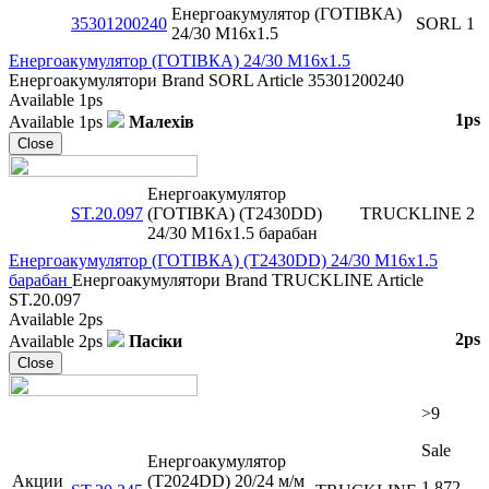
Енергоакумулятор (ГОТІВКА)
35301200240
SORL
1
24/30 M16x1.5
Енергоакумулятор (ГОТІВКА) 24/30 M16x1.5
Енергоакумулятори
Brand
SORL
Article
35301200240
Available
1ps
1ps
Available
1ps
Малехів
Close
Енергоакумулятор
ST.20.097
(ГОТІВКА) (T2430DD)
TRUCKLINE
2
24/30 M16x1.5 барабан
Енергоакумулятор (ГОТІВКА) (T2430DD) 24/30 M16x1.5
барабан
Енергоакумулятори
Brand
TRUCKLINE
Article
ST.20.097
Available
2ps
2ps
Available
2ps
Пасіки
Close
>9
Sale
Енергоакумулятор
Акции
(T2024DD) 20/24 м/м
1,872