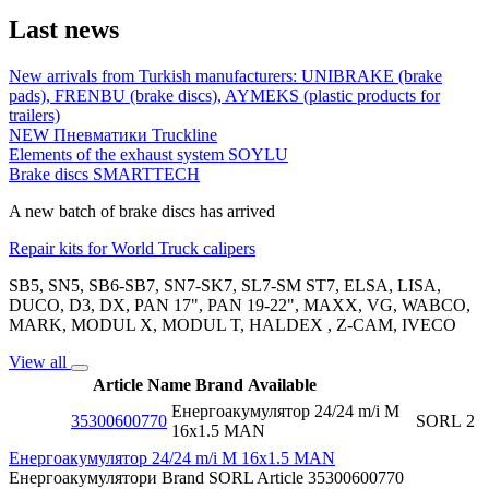
Last news
New arrivals from Turkish manufacturers: UNIBRAKE (brake
pads), FRENBU (brake discs), AYMEKS (plastic products for
trailers)
NEW Пневматики Truckline
Elements of the exhaust system SOYLU
Brake discs SMARTTECH
A new batch of brake discs has arrived
Repair kits for World Truck calipers
SB5, SN5, SB6-SB7, SN7-SK7, SL7-SM ST7, ELSA, LISA,
DUCO, D3, DX, PAN 17", PAN 19-22", MAXX, VG, WABCO,
MARK, MODUL X, MODUL T, HALDEX , Z-CAM, IVECO
View all
Article
Name
Brand
Available
Енергоакумулятор 24/24 m/i M
35300600770
SORL
2
16x1.5 MAN
Енергоакумулятор 24/24 m/i M 16x1.5 MAN
Енергоакумулятори
Brand
SORL
Article
35300600770