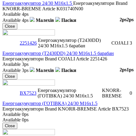
Енергоакумулятор 24/30 M16x1.5
Енергоакумулятори
Brand
KNORR-BREMSE
Article
K031740N00
Available
4ps
2ps
2ps
Available
4ps
Малехів
Пасіки
Close
Енергоакумулятор (T2430DD)
2251426
COJALI
3
24/30 M16x1.5 барабан
Енергоакумулятор (T2430DD) 24/30 M16x1.5 барабан
Енергоакумулятори
Brand
COJALI
Article
2251426
Available
3ps
2ps
1ps
Available
3ps
Малехів
Пасіки
Close
Енергоакумулятор
KNORR-
BX7523
0
(ГОТІВКА) 24/30 M16x1.5
BREMSE
Енергоакумулятор (ГОТІВКА) 24/30 M16x1.5
Енергоакумулятори
Brand
KNORR-BREMSE
Article
BX7523
Available
0ps
Available
0ps
Close