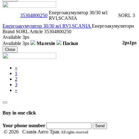
Енергоакумулятор 30/30 м/i
35304800250
SORL
3
RVI,SCANIA
Енергоакумулятор 30/30 м/i RVI,SCANIA
Енергоакумулятори
Brand
SORL
Article
35304800250
Available
3ps
2ps
1ps
Available
3ps
Малехів
Пасіки
Close
«
1
2
3
»
Buy in one click
Your phone number
Send
© 2026 Славія Авто Трак
All rights reserved