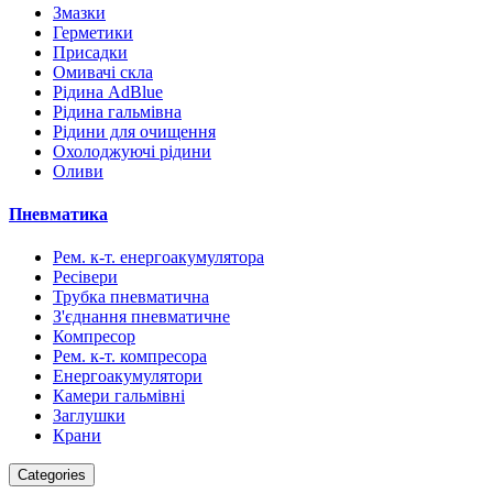
Змазки
Герметики
Присадки
Омивачі скла
Рідина AdBlue
Рідина гальмівна
Рідини для очищення
Охолоджуючі рідини
Оливи
Пневматика
Рем. к-т. енергоакумулятора
Ресівери
Трубка пневматична
З'єднання пневматичне
Компресор
Рем. к-т. компресора
Енергоакумулятори
Камери гальмівні
Заглушки
Крани
Categories