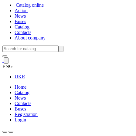
Catalog online
Action
News
Buses
Catalog
Contacts
About company
ENG
UKR
Home
Catalog
News
Contacts
Buses
Registration
Login