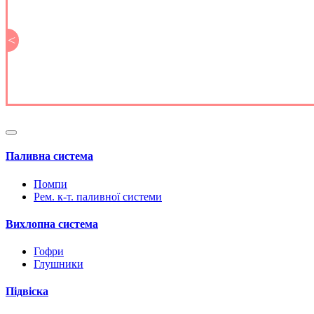
<
Паливна система
Помпи
Рем. к-т. паливної системи
Вихлопна система
Гофри
Глушники
Підвіска