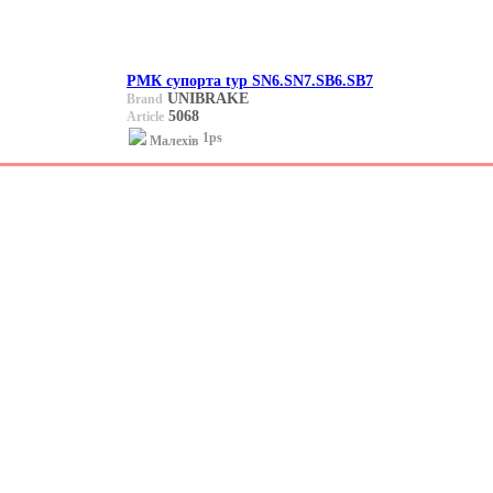
РМК супорта typ SN6.SN7.SB6.SB7
UNIBRAKE
Brand
5068
Article
1ps
Малехів