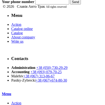
Your phone number
Send
© 2026 Славія Авто Трак
All rights reserved
Menu
Action
Catalog online
Catalog
About company
Write us
Contacts
Administration
+38 (050) 730-29-29
Accounting
+38 (093) 079-70-25
Malehiv
+38 (067) 313-06-67
Pasiky-Zybrecki
+38 (067)-674-80-30
Menu
Action