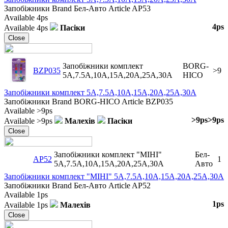
Запобіжники
Brand
Бел-Авто
Article
AP53
Available
4ps
4ps
Available
4ps
Пасіки
Close
Запобіжники комплект
BORG-
BZP035
>9
5A,7.5A,10A,15A,20A,25A,30A
HICO
Запобіжники комплект 5A,7.5A,10A,15A,20A,25A,30A
Запобіжники
Brand
BORG-HICO
Article
BZP035
Available
>9ps
>9ps
>9ps
Available
>9ps
Малехів
Пасіки
Close
Запобіжники комплект "МІНІ"
Бел-
AP52
1
5A,7.5A,10A,15A,20A,25A,30A
Авто
Запобіжники комплект "МІНІ" 5A,7.5A,10A,15A,20A,25A,30A
Запобіжники
Brand
Бел-Авто
Article
AP52
Available
1ps
1ps
Available
1ps
Малехів
Close