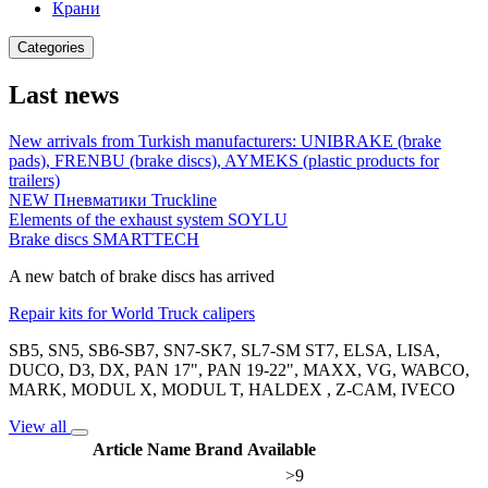
Крани
Categories
Last news
New arrivals from Turkish manufacturers: UNIBRAKE (brake
pads), FRENBU (brake discs), AYMEKS (plastic products for
trailers)
NEW Пневматики Truckline
Elements of the exhaust system SOYLU
Brake discs SMARTTECH
A new batch of brake discs has arrived
Repair kits for World Truck calipers
SB5, SN5, SB6-SB7, SN7-SK7, SL7-SM ST7, ELSA, LISA,
DUCO, D3, DX, PAN 17", PAN 19-22", MAXX, VG, WABCO,
MARK, MODUL X, MODUL T, HALDEX , Z-CAM, IVECO
View all
Article
Name
Brand
Available
>9