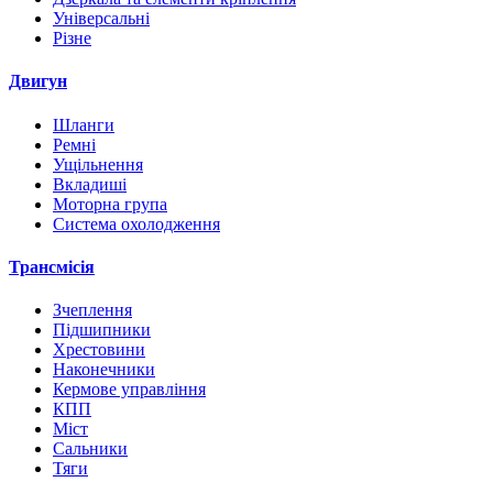
Універсальні
Різне
Двигун
Шланги
Ремні
Ущільнення
Вкладиші
Моторна група
Система охолодження
Трансмісія
Зчеплення
Підшипники
Хрестовини
Наконечники
Кермове управління
КПП
Міст
Сальники
Тяги