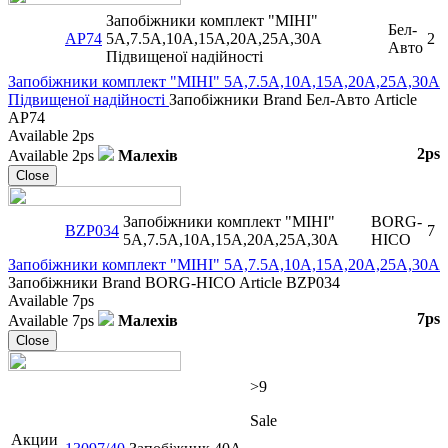
Запобіжники комплект "МІНІ"
Бел-
AP74
5A,7.5A,10A,15A,20A,25A,30A
2
Авто
Підвищеної надійності
Запобіжники комплект "МІНІ" 5A,7.5A,10A,15A,20A,25A,30A
Підвищеної надійності
Запобіжники
Brand
Бел-Авто
Article
AP74
Available
2ps
2ps
Available
2ps
Малехів
Close
Запобіжники комплект "МІНІ"
BORG-
BZP034
7
5A,7.5A,10A,15A,20A,25A,30A
HICO
Запобіжники комплект "МІНІ" 5A,7.5A,10A,15A,20A,25A,30A
Запобіжники
Brand
BORG-HICO
Article
BZP034
Available
7ps
7ps
Available
7ps
Малехів
Close
>9
Sale
Акции