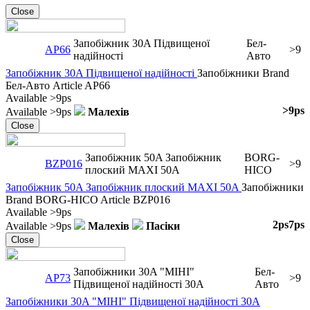
Close
Запобіжник 30A Підвищеної
Бел-
AP66
>9
надійності
Авто
Запобіжник 30A Підвищеної надійності
Запобіжники
Brand
Бел-Авто
Article
AP66
Available
>9ps
>9ps
Available
>9ps
Малехів
Close
Запобіжник 50A Запобіжник
BORG-
BZP016
>9
плоский MAXI 50A
HICO
Запобіжник 50A Запобіжник плоский MAXI 50A
Запобіжники
Brand
BORG-HICO
Article
BZP016
Available
>9ps
2ps
7ps
Available
>9ps
Малехів
Пасіки
Close
Запобіжники 30A "МІНІ"
Бел-
AP73
>9
Підвищеної надійності 30А
Авто
Запобіжники 30A "МІНІ" Підвищеної надійності 30А