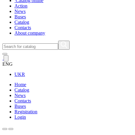
Catalog online
Action
News
Buses
Catalog
Contacts
About company
ENG
UKR
Home
Catalog
News
Contacts
Buses
Registration
Login