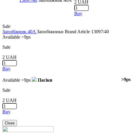
13097/40
Запобіжник 40A
2
UAH
Buy
Sale
Запобіжник 40A
Запобіжники
Brand
Article
13097/40
Available
>9ps
Sale
2
UAH
Buy
>9ps
Available
>9ps
Пасіки
Sale
2
UAH
Buy
Close