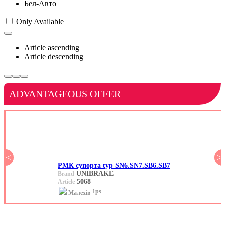
Бел-Авто
Only Available
Article ascending
Article descending
ADVANTAGEOUS OFFER
<
>
РМК супорта typ SN6.SN7.SB6.SB7
UNIBRAKE
Brand
5068
Article
1ps
Малехів