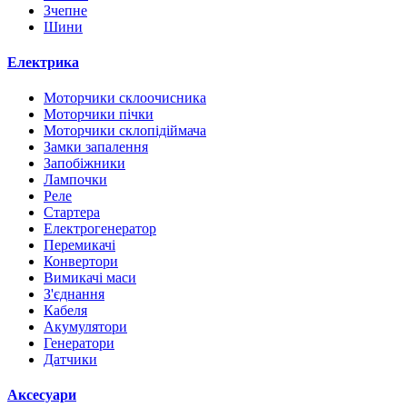
Зчепне
Шини
Електрика
Моторчики склоочисника
Моторчики пічки
Моторчики склопідіймача
Замки запалення
Запобіжники
Лампочки
Реле
Стартера
Електрогенератор
Перемикачі
Конвертори
Вимикачі маси
З'єднання
Кабеля
Акумулятори
Генератори
Датчики
Аксесуари