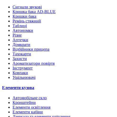
Сигнали звукові
Кришка бака AD-BLUE
Кришки бака
Ремінь стяжний
Таблиці
Автономки
Різне
Аптечки
Домкрати
Відбійники прицепа
Тахокарти
Захисти
Ароматизатори повіртя
Інструмент
Ковпаки
Ущільнювачі
Елементи кузова
Автомобільне скло
Кронштейни
Елементи освітлення
Елементи кабіни
Дзеркала та елементи кріплення