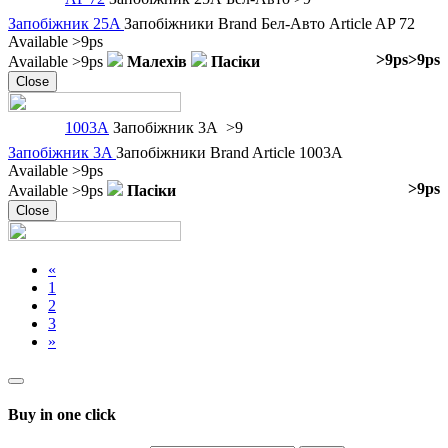
Запобіжник 25A
Запобіжники
Brand
Бел-Авто
Article
AP 72
Available
>9ps
>9ps
>9ps
Available
>9ps
Малехів
Пасіки
Close
1003A
Запобіжник 3A
>9
Запобіжник 3A
Запобіжники
Brand
Article
1003A
Available
>9ps
>9ps
Available
>9ps
Пасіки
Close
«
1
2
3
»
Buy in one click