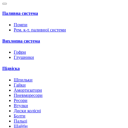
Паливна система
Помпи
Рем. к-т. паливної системи
Вихлопна система
Гофри
Глушники
Підвіска
Шпильки
Гайки
Амортизатори
Пневморесори
Ресори
Втулки
Диски колісні
Болти
Пальці
Шайби