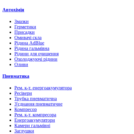
Автохімія
Змазки
Герметики
Присадки
Омивачі скла
Рідина AdBlue
Рідина гальмівна
Рідини для очищення
Охолоджуючі рідини
Оливи
Пневматика
Рем. к-т. енергоакумулятора
Ресівери
Трубка пневматична
З'єднання пневматичне
Компресор
Рем. к-т. компресора
Енергоакумулятори
Камери гальмівні
Заглушки