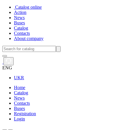
Catalog online
Action
News
Buses
Catalog
Contacts
About company
ENG
UKR
Home
Catalog
News
Contacts
Buses
Registration
Login