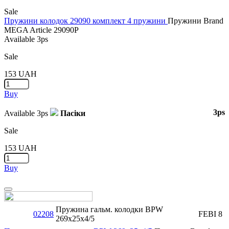
Sale
Пружини колодок 29090 комплект 4 пружини
Пружини
Brand
MEGA
Article
29090P
Available
3ps
Sale
153
UAH
Buy
3ps
Available
3ps
Пасіки
Sale
153
UAH
Buy
Close
Пружина гальм. колодки BPW
02208
FEBI
8
269x25x4/5