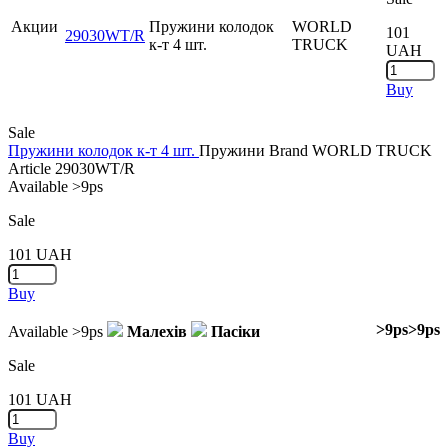
Акции
Пружини колодок
WORLD
101
29030WT/R
к-т 4 шт.
TRUCK
UAH
Buy
Sale
Пружини колодок к-т 4 шт.
Пружини
Brand
WORLD TRUCK
Article
29030WT/R
Available
>9ps
Sale
101
UAH
Buy
>9ps
>9ps
Available
>9ps
Малехів
Пасіки
Sale
101
UAH
Buy