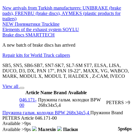
New arrivals from Turkish manufacturers: UNIBRAKE (brake
pads), FRENBU (brake discs), AYMEKS (plastic products for
trailers)
NEW Пневматики Truckline
Elements of the exhaust system SOYLU
Brake discs SMARTTECH
A new batch of brake discs has arrived
Repair kits for World Truck calipers
SB5, SN5, SB6-SB7, SN7-SK7, SL7-SM ST7, ELSA, LISA,
DUCO, D3, DX, PAN 17", PAN 19-22", MAXX, VG, WABCO,
MARK, MODUL X, MODUL T, HALDEX , Z-CAM, IVECO
View all
Article
Name
Brand
Available
046.171-
Пружина гальм. колодки BPW
PETERS
>9
00
268x34x5,4
Пружина гальм. колодки BPW 268x34x5,4
Пружини
Brand
PETERS
Article
046.171-00
Available
>9ps
5ps
6ps
Available
>9ps
Малехів
Пасіки