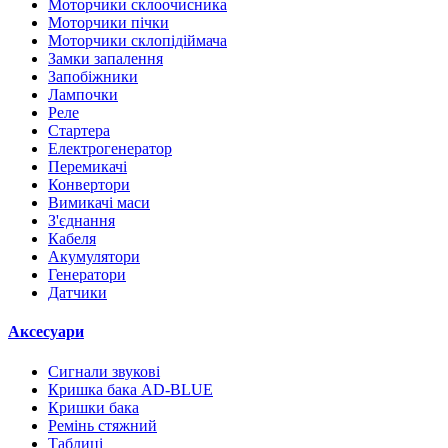
Моторчики склоочисника
Моторчики пічки
Моторчики склопідіймача
Замки запалення
Запобіжники
Лампочки
Реле
Стартера
Електрогенератор
Перемикачі
Конвертори
Вимикачі маси
З'єднання
Кабеля
Акумулятори
Генератори
Датчики
Аксесуари
Сигнали звукові
Кришка бака AD-BLUE
Кришки бака
Ремінь стяжний
Таблиці