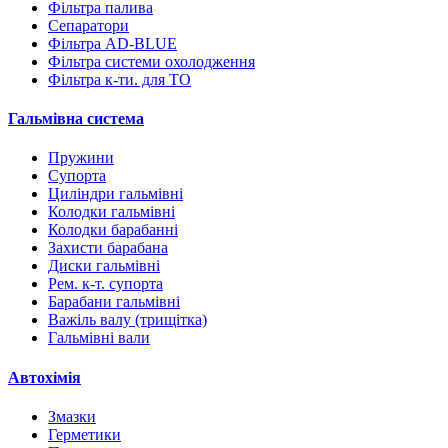
Фільтра палива
Сепаратори
Фільтра AD-BLUE
Фільтра системи охолодження
Фільтра к-ти. для ТО
Гальмівна система
Пружини
Супорта
Циліндри гальмівні
Колодки гальмівні
Колодки барабанні
Захисти барабана
Диски гальмівні
Рем. к-т. супорта
Барабани гальмівні
Важіль валу (трищітка)
Гальмівні вали
Автохімія
Змазки
Герметики