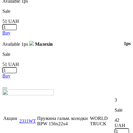
Available
1ps
Sale
51
UAH
Buy
1ps
Available
1ps
Малехів
Sale
51
UAH
Buy
Close
3
Sale
Акции
Пружина гальм. колодки
WORLD
42
2311WT
BPW 156x22x4
TRUCK
UAH