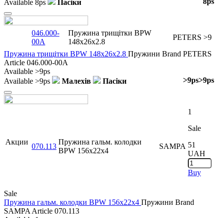
8ps
Available
8ps
Пасіки
Close
046.000-
Пружина трищітки BPW
PETERS
>9
00A
148x26x2.8
Пружина трищітки BPW 148x26x2.8
Пружини
Brand
PETERS
Article
046.000-00A
Available
>9ps
>9ps
>9ps
Available
>9ps
Малехів
Пасіки
Close
1
Sale
Акции
Пружина гальм. колодки
51
070.113
SAMPA
BPW 156x22x4
UAH
Buy
Sale
Пружина гальм. колодки BPW 156x22x4
Пружини
Brand
SAMPA
Article
070.113