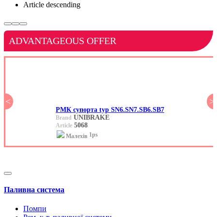
Article descending
ADVANTAGEOUS OFFER
<
>
РМК супорта typ SN6.SN7.SB6.SB7
UNIBRAKE
Brand
5068
Article
1ps
Малехів
Паливна система
Помпи