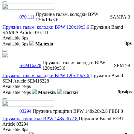
Close
Пружина гальм. колодки BPW
070.111
SAMPA
3
120x19x3.6
Пружина гальм. колодки BPW 120x19x3.6
Пружини
Brand
SAMPA
Article
070.111
Available
3ps
3ps
Available
3ps
Малехів
Close
Пружина гальм. колодки BPW
SEM16228
SEM
>9
120x19x3.6
Пружина гальм. колодки BPW 120x19x3.6
Пружини
Brand
SEM
Article
SEM16228
Available
>9ps
5ps
4ps
Available
>9ps
Малехів
Пасіки
Close
03294
Пружина трищітки BPW 148x26x2.8
FEBI
8
Пружина трищітки BPW 148x26x2.8
Пружини
Brand
FEBI
Article
03294
Available
8ps