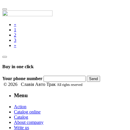
Close
«
1
2
3
»
Buy in one click
Your phone number
Send
© 2026 Славія Авто Трак
All rights reserved
Menu
Action
Catalog online
Catalog
About company
Write us