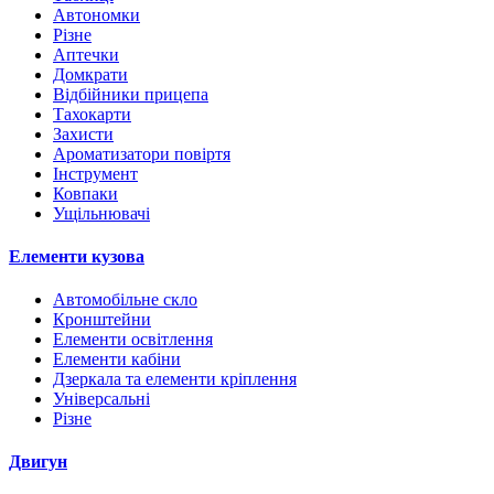
Автономки
Різне
Аптечки
Домкрати
Відбійники прицепа
Тахокарти
Захисти
Ароматизатори повіртя
Інструмент
Ковпаки
Ущільнювачі
Елементи кузова
Автомобільне скло
Кронштейни
Елементи освітлення
Елементи кабіни
Дзеркала та елементи кріплення
Універсальні
Різне
Двигун