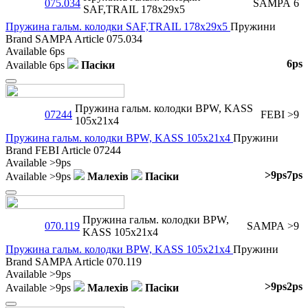
075.034
SAMPA
6
SAF,TRAIL 178x29x5
Пружина гальм. колодки SAF,TRAIL 178x29x5
Пружини
Brand
SAMPA
Article
075.034
Available
6ps
6ps
Available
6ps
Пасіки
Close
Пружина гальм. колодки BPW, KASS
07244
FEBI
>9
105x21x4
Пружина гальм. колодки BPW, KASS 105x21x4
Пружини
Brand
FEBI
Article
07244
Available
>9ps
>9ps
7ps
Available
>9ps
Малехів
Пасіки
Close
Пружина гальм. колодки BPW,
070.119
SAMPA
>9
KASS 105x21x4
Пружина гальм. колодки BPW, KASS 105x21x4
Пружини
Brand
SAMPA
Article
070.119
Available
>9ps
>9ps
2ps
Available
>9ps
Малехів
Пасіки