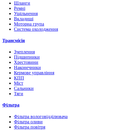
Шланги
Ремні
Ущільнення
Вкладиші
Моторна група
Система охолодження
Трансмісія
Зчеплення
Підшипники
Хрестовини
Наконечники
Кермове управління
КПП
Міст
Сальники
Тяги
Фільтра
Фільтра вологовідділювача
Фільтра оливи
Фільтра повітря