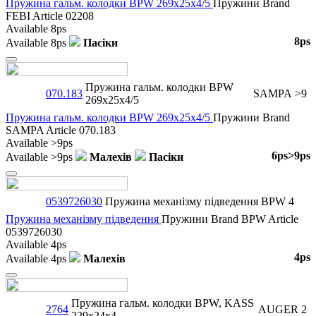
Пружина гальм. колодки BPW 269x25x4/5
Пружини
Brand
FEBI
Article
02208
Available
8ps
8ps
Available
8ps
Пасіки
Close
Пружина гальм. колодки BPW
070.183
SAMPA
>9
269x25x4/5
Пружина гальм. колодки BPW 269x25x4/5
Пружини
Brand
SAMPA
Article
070.183
Available
>9ps
6ps
>9ps
Available
>9ps
Малехів
Пасіки
Close
0539726030
Пружина механізму підведення
BPW
4
Пружина механізму підведення
Пружини
Brand
BPW
Article
0539726030
Available
4ps
4ps
Available
4ps
Малехів
Close
Пружина гальм. колодки BPW, KASS
2764
AUGER
2
229x24x4