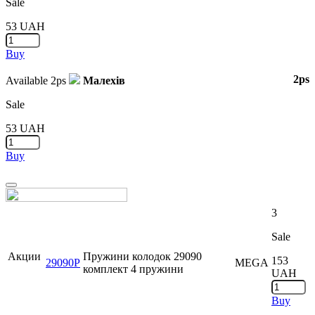
Sale
53
UAH
Buy
2ps
Available
2ps
Малехів
Sale
53
UAH
Buy
Close
3
Sale
Акции
Пружини колодок 29090
153
29090P
MEGA
комплект 4 пружини
UAH
Buy