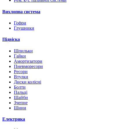
Рем. к-т. паливної системи
Вихлопна система
Гофри
Глушники
Підвіска
Шпильки
Гайки
Амортизатори
Пневморесори
Ресори
Втулки
Диски колісні
Болти
Пальці
Шайби
Зчепне
Шини
Електрика