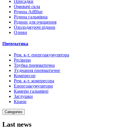
Присадки
Омивачі скла
Рідина AdBlue
Рідина гальмівна
Рідини для очищення
Охолоджуючі рідини
Оливи
Пневматика
Рем. к-т. енергоакумулятора
Ресівери
Трубка пневматична
З'єднання пневматичне
Компресор
Рем. к-т. компресора
Енергоакумулятори
Камери гальмівні
Заглушки
Крани
Categories
Last news