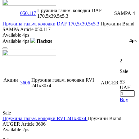
Close
Пружина гальм. колодки DAF
050.117
SAMPA
4
170,5x39,5x5.3
Пружина гальм. колодки DAF 170,5x39,5x5.3
Пружини
Brand
SAMPA
Article
050.117
Available
4ps
4ps
Available
4ps
Пасіки
Close
2
Sale
Акции
Пружина гальм. колодки RVI
53
3606
AUGER
241x30x4
UAH
Buy
Sale
Пружина гальм. колодки RVI 241x30x4
Пружини
Brand
AUGER
Article
3606
Available
2ps