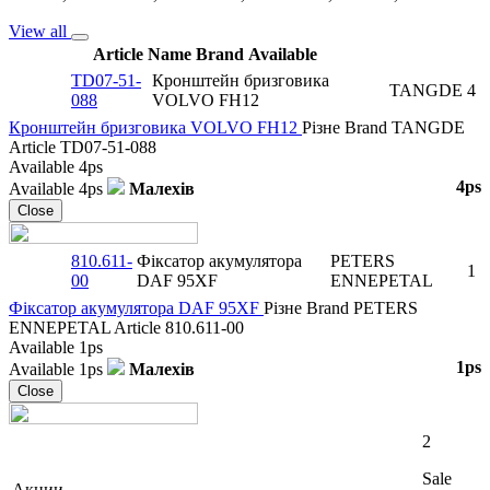
View all
Article
Name
Brand
Available
TD07-51-
Кронштейн бризговика
TANGDE
4
088
VOLVO FH12
Кронштейн бризговика VOLVO FH12
Різне
Brand
TANGDE
Article
TD07-51-088
Available
4ps
4ps
Available
4ps
Малехів
Close
810.611-
Фіксатор акумулятора
PETERS
1
00
DAF 95XF
ENNEPETAL
Фіксатор акумулятора DAF 95XF
Різне
Brand
PETERS
ENNEPETAL
Article
810.611-00
Available
1ps
1ps
Available
1ps
Малехів
Close
2
Sale
Акции