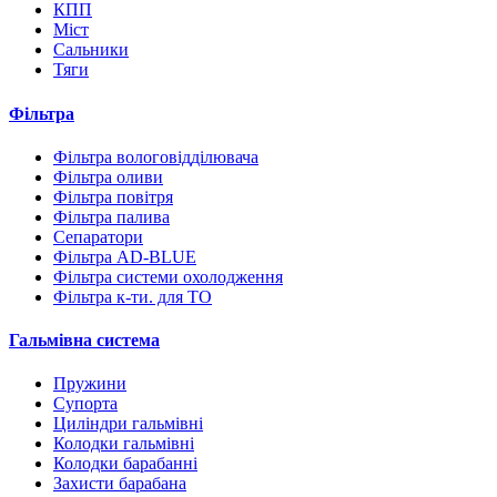
КПП
Міст
Сальники
Тяги
Фільтра
Фільтра вологовідділювача
Фільтра оливи
Фільтра повітря
Фільтра палива
Сепаратори
Фільтра AD-BLUE
Фільтра системи охолодження
Фільтра к-ти. для ТО
Гальмівна система
Пружини
Супорта
Циліндри гальмівні
Колодки гальмівні
Колодки барабанні
Захисти барабана