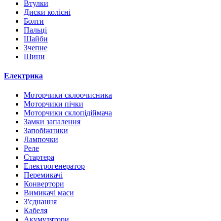
Втулки
Диски колісні
Болти
Пальці
Шайби
Зчепне
Шини
Електрика
Моторчики склоочисника
Моторчики пічки
Моторчики склопідіймача
Замки запалення
Запобіжники
Лампочки
Реле
Стартера
Електрогенератор
Перемикачі
Конвертори
Вимикачі маси
З'єднання
Кабеля
Акумулятори