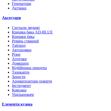
Генератори
Датчики
Аксесуари
Сигнали звукові
Кришка бака AD-BLUE
Кришки бака
Ремінь стяжний
Таблиці
Автономки
Різне
Аптечки
Домкрати
Відбійники прицепа
Тахокарти
Захисти
Ароматизатори повіртя
Інструмент
Ковпаки
Ущільнювачі
Елементи кузова