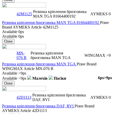
Резинка кріплення бризговика
42M1125
AYMEKS
0
MAN TGA 81664400192
Резинка кріплення бризговика MAN TGA 81664400192
Різне
Brand
AYMEKS
Article
42M1125
Available
0ps
Available
0ps
Close
MN-
Резинка кріплення
WINGMAX
>9
076 B
бризговика MAN TGA
Резинка кріплення бризговика MAN TGA
Різне
Brand
WINGMAX
Article
MN-076 B
Available
>9ps
6ps
>9ps
Available
>9ps
Малехів
Пасіки
Close
Резинка кріплення бризговика
42D1113
AYMEKS
0
DAF, RVI
Резинка кріплення бризговика DAF, RVI
Різне
Brand
AYMEKS
Article
42D1113