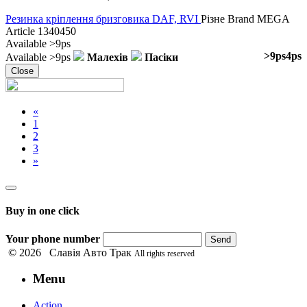
Резинка кріплення бризговика DAF, RVI
Різне
Brand
MEGA
Article
1340450
Available
>9ps
>9ps
4ps
Available
>9ps
Малехів
Пасіки
Close
«
1
2
3
»
Buy in one click
Your phone number
Send
© 2026 Славія Авто Трак
All rights reserved
Menu
Action