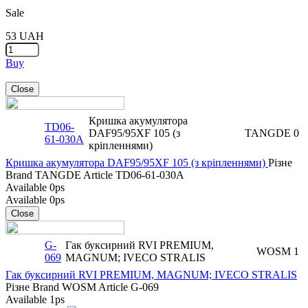
Sale
53
UAH
Buy
Close
Кришка акумулятора
TD06-
DAF95/95XF 105 (з
TANGDE
0
61-030A
кріпленнями)
Кришка акумулятора DAF95/95XF 105 (з кріпленнями)
Різне
Brand
TANGDE
Article
TD06-61-030A
Available
0ps
Available
0ps
Close
G-
Гак буксирний RVI PREMIUM,
WOSM
1
069
MAGNUM; IVECO STRALIS
Гак буксирний RVI PREMIUM, MAGNUM; IVECO STRALIS
Різне
Brand
WOSM
Article
G-069
Available
1ps