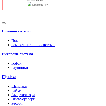
1ps
Малехів
Паливна система
Помпи
Рем. к-т. паливної системи
Вихлопна система
Гофри
Глушники
Підвіска
Шпильки
Гайки
Амортизатори
Пневморесори
Ресори