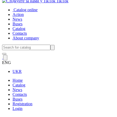
TikTok
Catalog online
Action
News
Buses
Catalog
Contacts
About company
ENG
UKR
Home
Catalog
News
Contacts
Buses
Registration
Login