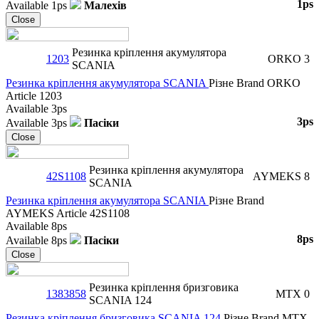
1ps
Available
1ps
Малехів
Close
Резинка кріплення акумулятора
1203
ORKO
3
SCANIA
Резинка кріплення акумулятора SCANIA
Різне
Brand
ORKO
Article
1203
Available
3ps
3ps
Available
3ps
Пасіки
Close
Резинка кріплення акумулятора
42S1108
AYMEKS
8
SCANIA
Резинка кріплення акумулятора SCANIA
Різне
Brand
AYMEKS
Article
42S1108
Available
8ps
8ps
Available
8ps
Пасіки
Close
Резинка кріплення бризговика
1383858
MTX
0
SCANIA 124
Резинка кріплення бризговика SCANIA 124
Різне
Brand
MTX