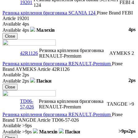
19201
FEBI
4
124
Резинка кріплення бризговика SCANIA 124
Різне
Brand
FEBI
Article
19201
Available
4ps
4ps
Available
4ps
Малехів
Close
Резинка кріплення бризговика
42R1126
AYMEKS
2
RENAULT-Premium
Резинка кріплення бризговика RENAULT-Premium
Різне
Brand
AYMEKS
Article
42R1126
Available
2ps
2ps
Available
2ps
Пасіки
Close
TD06-
Резинка кріплення бризговика
TANGDE
>9
57-026
RENAULT-Premium
Резинка кріплення бризговика RENAULT-Premium
Різне
Brand
TANGDE
Article
TD06-57-026
Available
>9ps
>9ps
2ps
Available
>9ps
Малехів
Пасіки
Close