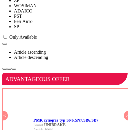
ZF
WOSIMAN
ADAICO
PST
Бел-Авто
SP
Only Available
Article ascending
Article descending
ADVANTAGEOUS OFFER
<
>
РМК супорта typ SN6.SN7.SB6.SB7
UNIBRAKE
Brand
5068
Article