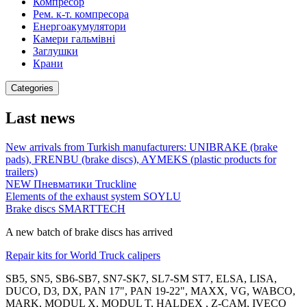
Компресор
Рем. к-т. компресора
Енергоакумулятори
Камери гальмівні
Заглушки
Крани
Categories
Last news
New arrivals from Turkish manufacturers: UNIBRAKE (brake
pads), FRENBU (brake discs), AYMEKS (plastic products for
trailers)
NEW Пневматики Truckline
Elements of the exhaust system SOYLU
Brake discs SMARTTECH
A new batch of brake discs has arrived
Repair kits for World Truck calipers
SB5, SN5, SB6-SB7, SN7-SK7, SL7-SM ST7, ELSA, LISA,
DUCO, D3, DX, PAN 17", PAN 19-22", MAXX, VG, WABCO,
MARK, MODUL X, MODUL T, HALDEX , Z-CAM, IVECO