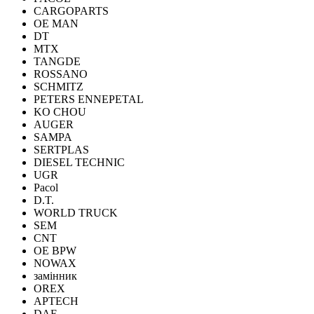
CARGOPARTS
OE MAN
DT
MTX
TANGDE
ROSSANO
SCHMITZ
PETERS ENNEPETAL
KO CHOU
AUGER
SAMPA
SERTPLAS
DIESEL TECHNIC
UGR
Pacol
D.T.
WORLD TRUCK
SEM
CNT
OE BPW
NOWAX
замінник
OREX
APTECH
DAF