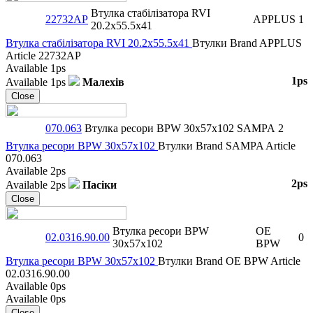
Втулка стабілізаторa RVI
22732AP
APPLUS
1
20.2x55.5x41
Втулка стабілізаторa RVI 20.2x55.5x41
Втулки
Brand
APPLUS
Article
22732AP
Available
1ps
1ps
Available
1ps
Малехів
Close
070.063
Втулка ресори BPW 30x57x102
SAMPA
2
Втулка ресори BPW 30x57x102
Втулки
Brand
SAMPA
Article
070.063
Available
2ps
2ps
Available
2ps
Пасіки
Close
Втулка ресори BPW
OE
02.0316.90.00
0
30x57x102
BPW
Втулка ресори BPW 30x57x102
Втулки
Brand
OE BPW
Article
02.0316.90.00
Available
0ps
Available
0ps
Close