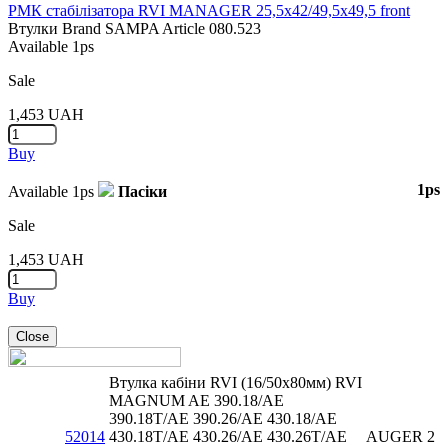
РМК стабілізатора RVI MANAGER 25,5x42/49,5x49,5 front
Втулки
Brand
SAMPA
Article
080.523
Available
1ps
Sale
1,453
UAH
Buy
1ps
Available
1ps
Пасіки
Sale
1,453
UAH
Buy
Close
Втулка кабіни RVI (16/50x80мм) RVI
MAGNUM AE 390.18/AE
390.18T/AE 390.26/AE 430.18/AE
52014
430.18T/AE 430.26/AE 430.26T/AE
AUGER
2