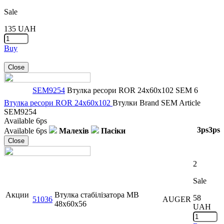
Sale
135
UAH
Buy
Close
SEM9254
Втулка ресори ROR 24x60x102
SEM
6
Втулка ресори ROR 24x60x102
Втулки
Brand
SEM
Article
SEM9254
Available
6ps
3ps
3ps
Available
6ps
Малехів
Пасіки
Close
2
Sale
Акции
Втулка стабілізатора MB
58
51036
AUGER
48x60x56
UAH