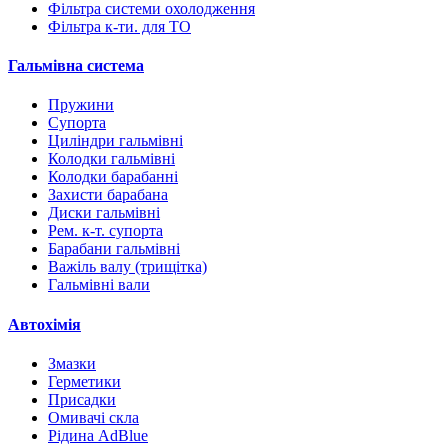
Фільтра системи охолодження
Фільтра к-ти. для ТО
Гальмівна система
Пружини
Супорта
Циліндри гальмівні
Колодки гальмівні
Колодки барабанні
Захисти барабана
Диски гальмівні
Рем. к-т. супорта
Барабани гальмівні
Важіль валу (трищітка)
Гальмівні вали
Автохімія
Змазки
Герметики
Присадки
Омивачі скла
Рідина AdBlue