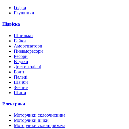
Гофри
Глушники
Підвіска
Шпильки
Гайки
Амортизатори
Пневморесори
Ресори
Втулки
Диски колісні
Болти
Пальці
Шайби
Зчепне
Шини
Електрика
Моторчики склоочисника
Моторчики пічки
Моторчики склопідіймача