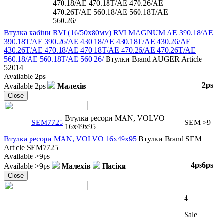
470.18/AE 470.18T/AE 470.26/AE
470.26T/AE 560.18/AE 560.18T/AE
560.26/
Втулка кабіни RVI (16/50x80мм) RVI MAGNUM AE 390.18/AE
390.18T/AE 390.26/AE 430.18/AE 430.18T/AE 430.26/AE
430.26T/AE 470.18/AE 470.18T/AE 470.26/AE 470.26T/AE
560.18/AE 560.18T/AE 560.26/
Втулки
Brand
AUGER
Article
52014
Available
2ps
2ps
Available
2ps
Малехів
Close
Втулка ресори MAN, VOLVO
SEM7725
SEM
>9
16x49x95
Втулка ресори MAN, VOLVO 16x49x95
Втулки
Brand
SEM
Article
SEM7725
Available
>9ps
4ps
6ps
Available
>9ps
Малехів
Пасіки
Close
4
Sale