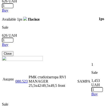
626
UAH
Buy
1ps
Available
1ps
Пасіки
Sale
626
UAH
Buy
Close
1
Sale
РМК стабілізатора RVI
Акции
1,453
080.523
MANAGER
SAMPA
UAH
25,5x42/49,5x49,5 front
Buy
Sale