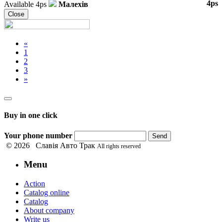
4ps
Available
4ps
Малехів
Close
«
1
2
3
»
Buy in one click
Your phone number
Send
© 2026 Славія Авто Трак
All rights reserved
Menu
Action
Catalog online
Catalog
About company
Write us