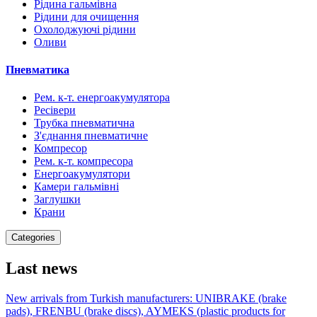
Рідина гальмівна
Рідини для очищення
Охолоджуючі рідини
Оливи
Пневматика
Рем. к-т. енергоакумулятора
Ресівери
Трубка пневматична
З'єднання пневматичне
Компресор
Рем. к-т. компресора
Енергоакумулятори
Камери гальмівні
Заглушки
Крани
Categories
Last news
New arrivals from Turkish manufacturers: UNIBRAKE (brake
pads), FRENBU (brake discs), AYMEKS (plastic products for