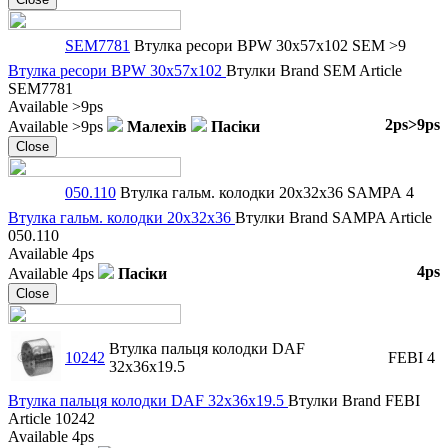
SEM7781
Втулка ресори BPW 30x57x102
SEM
>9
Втулка ресори BPW 30x57x102
Втулки
Brand
SEM
Article
SEM7781
Available
>9ps
2ps
>9ps
Available
>9ps
Малехів
Пасіки
Close
050.110
Втулка гальм. колодки 20x32x36
SAMPA
4
Втулка гальм. колодки 20x32x36
Втулки
Brand
SAMPA
Article
050.110
Available
4ps
4ps
Available
4ps
Пасіки
Close
Втулка пальця колодки DAF
10242
FEBI
4
32x36x19.5
Втулка пальця колодки DAF 32x36x19.5
Втулки
Brand
FEBI
Article
10242
Available
4ps