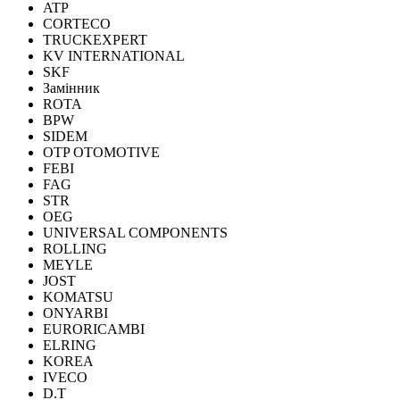
ATP
CORTECO
TRUCKEXPERT
KV INTERNATIONAL
SKF
Замінник
ROTA
BPW
SIDEM
OTP OTOMOTIVE
FEBI
FAG
STR
OEG
UNIVERSAL COMPONENTS
ROLLING
MEYLE
JOST
KOMATSU
ONYARBI
EURORICAMBI
ELRING
KOREA
IVECO
D.T