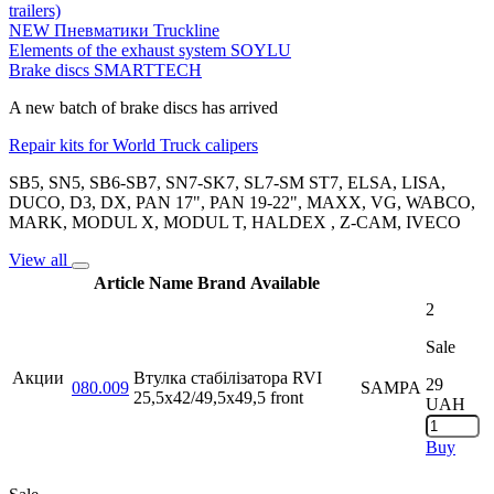
trailers)
NEW Пневматики Truckline
Elements of the exhaust system SOYLU
Brake discs SMARTTECH
A new batch of brake discs has arrived
Repair kits for World Truck calipers
SB5, SN5, SB6-SB7, SN7-SK7, SL7-SM ST7, ELSA, LISA,
DUCO, D3, DX, PAN 17", PAN 19-22", MAXX, VG, WABCO,
MARK, MODUL X, MODUL T, HALDEX , Z-CAM, IVECO
View all
Article
Name
Brand
Available
2
Sale
Акции
Втулка стабілізатора RVI
29
080.009
SAMPA
25,5x42/49,5x49,5 front
UAH
Buy