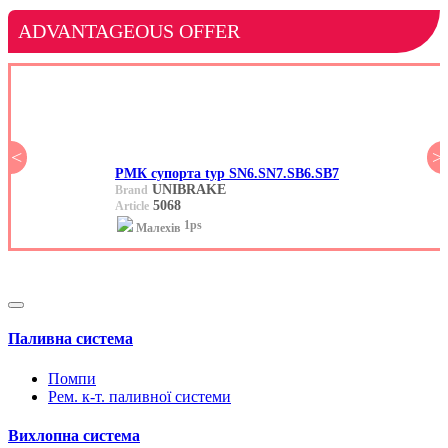
ADVANTAGEOUS OFFER
<
>
РМК супорта typ SN6.SN7.SB6.SB7
UNIBRAKE
Brand
5068
Article
1ps
Малехів
Паливна система
Помпи
Рем. к-т. паливної системи
Вихлопна система