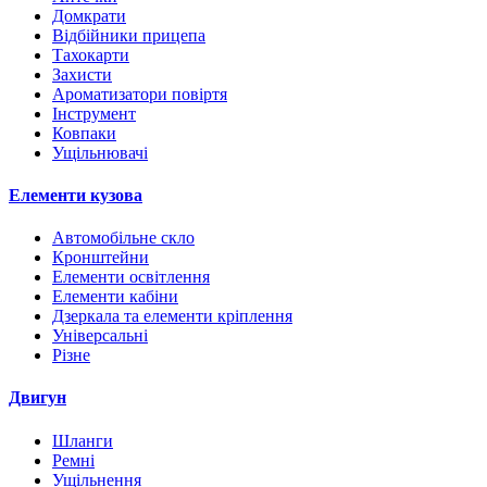
Домкрати
Відбійники прицепа
Тахокарти
Захисти
Ароматизатори повіртя
Інструмент
Ковпаки
Ущільнювачі
Елементи кузова
Автомобільне скло
Кронштейни
Елементи освітлення
Елементи кабіни
Дзеркала та елементи кріплення
Універсальні
Різне
Двигун
Шланги
Ремні
Ущільнення