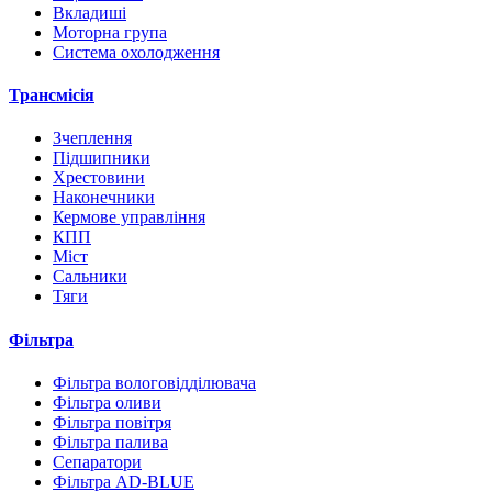
Вкладиші
Моторна група
Система охолодження
Трансмісія
Зчеплення
Підшипники
Хрестовини
Наконечники
Кермове управління
КПП
Міст
Сальники
Тяги
Фільтра
Фільтра вологовідділювача
Фільтра оливи
Фільтра повітря
Фільтра палива
Сепаратори
Фільтра AD-BLUE