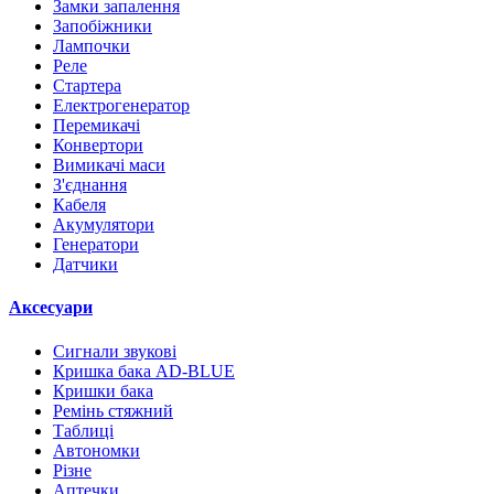
Замки запалення
Запобіжники
Лампочки
Реле
Стартера
Електрогенератор
Перемикачі
Конвертори
Вимикачі маси
З'єднання
Кабеля
Акумулятори
Генератори
Датчики
Аксесуари
Сигнали звукові
Кришка бака AD-BLUE
Кришки бака
Ремінь стяжний
Таблиці
Автономки
Різне
Аптечки