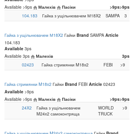
Available
>9ps
Малехів
Пасіки
>9ps
>9ps
104.183
Гайка з ущільнювачем М18X2
SAMPA
3
Гайка з ущільнювачем М18X2
Гайки
Brand
SAMPA
Article
104.183
Available
3ps
Available
3ps
Малехів
3ps
02423
Гайка стримянки M18x2
FEBI
>9
Гайка стримянки M18x2
Гайки
Brand
FEBI
Article
02423
Available
>9ps
Available
>9ps
Малехів
Пасіки
>9ps
>9ps
24X2
Гайка з ущільнювачем
WORLD
>9
M24x2 самоконтряща
TRUCK
Гайка з ущільнювачем M24x2 самоконтряща
Гайки
Brand