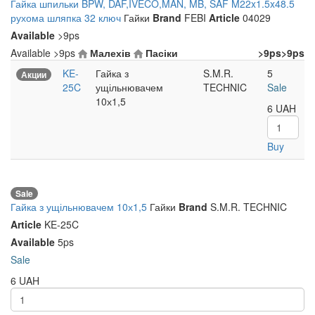
Гайка шпильки BPW, DAF,IVECO,MAN, MB, SAF M22x1.5x48.5
рухома шляпка 32 ключ
Гайки
Brand
FEBI
Article
04029
Available
>9ps
Available
>9ps
Малехів
Пасіки
>9ps
>9ps
KE-
Гайка з
S.M.R.
5
Акции
25C
ущільнювачем
TECHNIC
Sale
10х1,5
6
UAH
Buy
Sale
Гайка з ущільнювачем 10х1,5
Гайки
Brand
S.M.R. TECHNIC
Article
KE-25C
Available
5ps
Sale
6
UAH