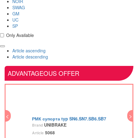
NOIR
SWAG
GM
UC
SP
Only Available
Article ascending
Article descending
ADVANTAGEOUS OFFER
<
>
<
РМК супорта typ SN6.SN7.SB6.SB7
UNIBRAKE
Brand
5068
Article