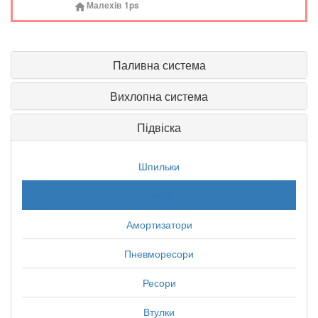
Малехів
1ps
Паливна система
Вихлопна система
Підвіска
Шпильки
Гайки
Амортизатори
Пневморесори
Ресори
Втулки