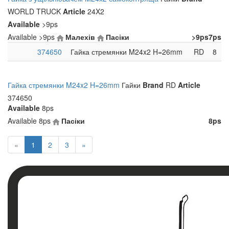
WORLD TRUCK
Article
24X2
Available
>9ps
Available
>9ps
Малехів
Пасіки
>9ps
7ps
374650
Гайка стремянки M24x2 H=26mm
RD
8
Гайка стремянки M24x2 H=26mm
Гайки
Brand
RD
Article
374650
Available
8ps
Available
8ps
Пасіки
8ps
«
1
2
3
»