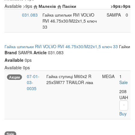
Available
>9ps
Малехів
Пасіки
>9ps
>9ps
031.083
Гайка шпильки RVI VOLVO
SAMPA
0
RVI 46.75x30/M22x1,5 ключ
33
Гайка шпильки RVI VOLVO RVI 46.75x30/M22x1,5 ключ 33
Гайки
Brand
SAMPA
Article
031.083
Available
0ps
Available
0ps
07-01-
Гайка ступиці M60x2 R
MEGA
1
Акции
03-
25xSW77 TRAILOR ліва
Sale
0035
208
UAH
Buy
Sale