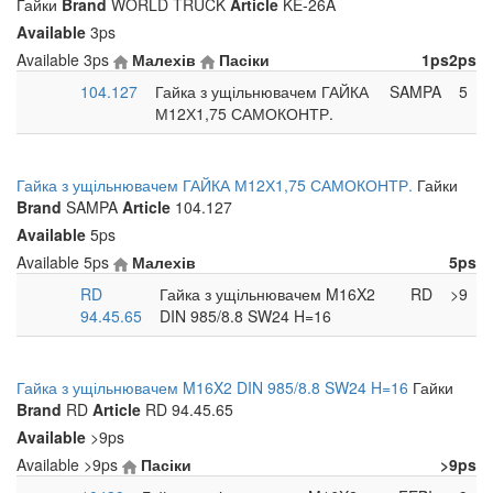
Гайки
Brand
WORLD TRUCK
Article
KE-26A
Available
3ps
Available
3ps
Малехів
Пасіки
1ps
2ps
104.127
Гайка з ущільнювачем ГАЙКА
SAMPA
5
М12Х1,75 САМОКОНТР.
Гайка з ущільнювачем ГАЙКА М12Х1,75 САМОКОНТР.
Гайки
Brand
SAMPA
Article
104.127
Available
5ps
Available
5ps
Малехів
5ps
RD
Гайка з ущільнювачем M16X2
RD
>9
94.45.65
DIN 985/8.8 SW24 H=16
Гайка з ущільнювачем M16X2 DIN 985/8.8 SW24 H=16
Гайки
Brand
RD
Article
RD 94.45.65
Available
>9ps
Available
>9ps
Пасіки
>9ps