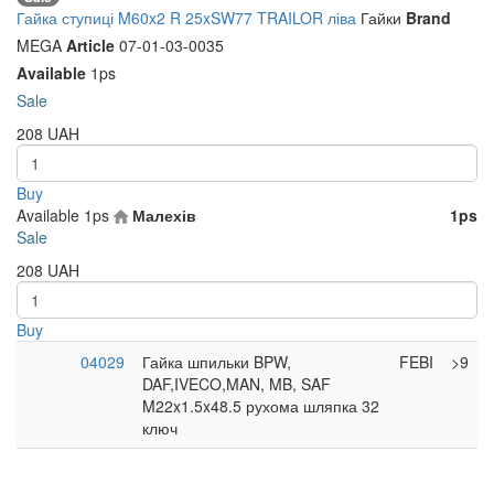
Гайка ступиці M60x2 R 25xSW77 TRAILOR ліва
Гайки
Brand
MEGA
Article
07-01-03-0035
Available
1ps
Sale
208
UAH
Buy
Available
1ps
Малехів
1ps
Sale
208
UAH
Buy
04029
Гайка шпильки BPW,
FEBI
>9
DAF,IVECO,MAN, MB, SAF
M22x1.5x48.5 рухома шляпка 32
ключ