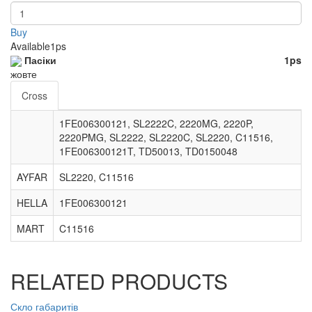
Buy
Available
1ps
Пасіки
1ps
жовте
Cross
1FE006300121, SL2222C, 2220MG, 2220P,
2220PMG, SL2222, SL2220C, SL2220, C11516,
1FE006300121T, TD50013, TD0150048
AYFAR
SL2220, C11516
HELLA
1FE006300121
MART
C11516
RELATED PRODUCTS
Скло габаритів