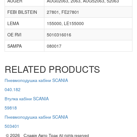
AUGER
AUG02063, 2063, AUG52063, 52063
FEBI BILSTEIN
27801, FE27801
LEMA
155000, LE155000
OE RVI
5010316016
SAMPA
080017
RELATED PRODUCTS
Пневмоподушка кабіни SCANIA
040.182
Втулка кабіни SCANIA
59818
Пневмоподушка кабіни SCANIA
503401
© 2026 Славія Авто Трак
All rights reserved